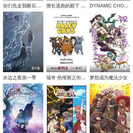
你们先走我断后于是10年后我成为了传说
擅长逃跑的殿下 第二季
DYNAMIC CHORD
第5集
第6集完结
第13集
水边之夜第一季
瑞奇·热维斯之街猫一族
梦想成为魔法少女