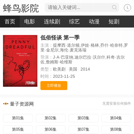
蜂鸟影院
首页
电影
连续剧
综艺
动漫
短剧
低俗怪谈 第一季
主演：
提摩西·道尔顿,伊娃·格林,乔什·哈奈特,罗
里·金尼尔,海伦·麦克洛瑞
导演：
J·A·巴亚纳,迪尔巴拉·沃尔什,科奇·吉尔
佐,詹姆斯·哈维斯
类型：
欧美剧
美国
2014
时间：
2023-11-25
共8集
立即播放
量子资源网
无需安装任何插件
第01集
第02集
第03集
第04集
第05集
第06集
第07集
第08集