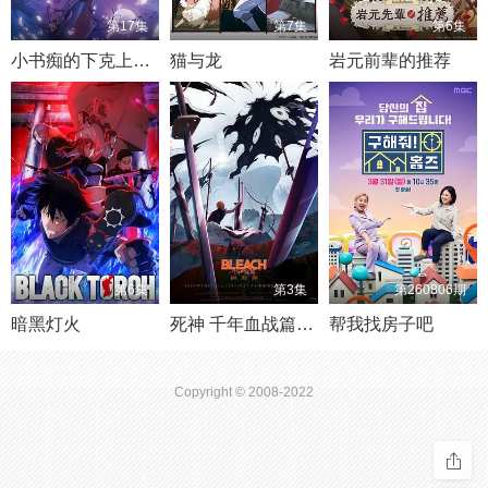
第17集
第7集
第6集
小书痴的下克上领主的养女
猫与龙
岩元前辈的推荐
第6集
第3集
第260806期
暗黑灯火
死神 千年血战篇 祸进谭(2026)
帮我找房子吧
Copyright © 2008-2022