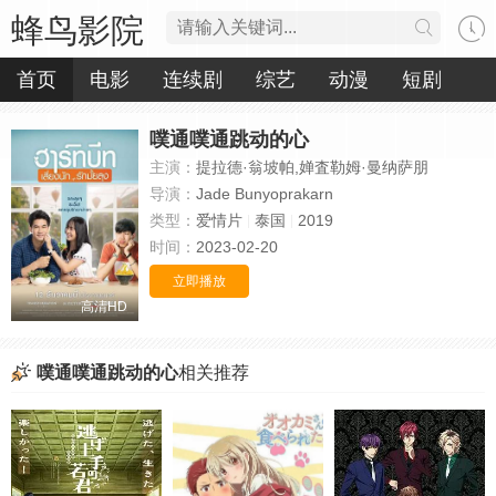
蜂鸟影院
首页
电影
连续剧
综艺
动漫
短剧
噗通噗通跳动的心
主演：
提拉德·翁坡帕,婵査勒姆·曼纳萨朋
导演：
Jade Bunyoprakarn
类型：
爱情片
泰国
2019
时间：
2023-02-20
立即播放
高清HD
噗通噗通跳动的心
相关推荐