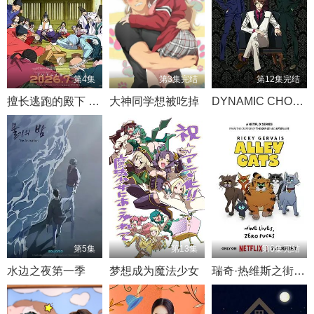
第4集
第3集完结
第12集完结
擅长逃跑的殿下 第二季
大神同学想被吃掉
DYNAMIC CHORD
第5集
第13集
第6集完结
水边之夜第一季
梦想成为魔法少女
瑞奇·热维斯之街猫一族