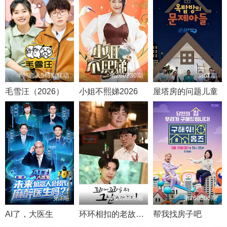
半熟恋人5特别联动
第260730期
第61期
毛雪汪（2026）
小姐不熙娣2026
屋塔房的问题儿童
第3期
第260806期
第260806期
AI了，大医生
环环相扣的老故事第一季
帮我找房子吧