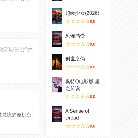
超级少女(2026)
0.0
恐怖感受
0.0
需安装任何插件
创世之伪
0.0
奥特Q电影版 星
之传说
0.0
A Sense of
国总统的座机空
Dread
0.0