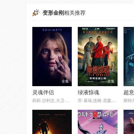
变形金刚
相关推荐
全集
全集
灵魂伴侣
绿液惊魂
超
莉莉·沙利文,大卫·里达尔
乔·基瑞,连姆·尼森,乔治娜·坎