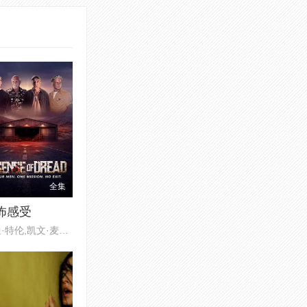
全集
怖感受
约迪·特伦,凯文·麦克克科尔