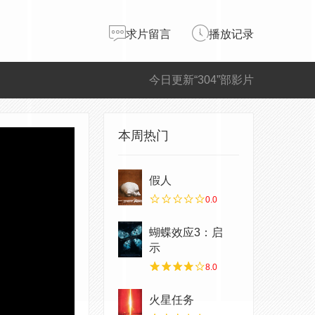
求片留言
播放记录
今日更新“304”部影片
本周热门
假人
0.0
蝴蝶效应3：启
示
8.0
火星任务