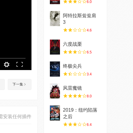
6.0
阿特拉斯耸耸肩
3
4.6
六度战栗
6.5
终极尖兵
3.4
下一集
风雷魔镜
8.0
2019：纽约陷落
需安装任何插件
之后
6.4