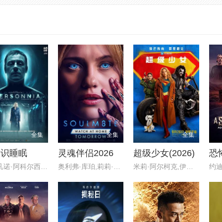
全集
全集
全集
意识睡眠
灵魂伴侣2026
超级少女(2026)
恐
斯特凡诺·阿科尔西,桑德拉·切卡
奥利弗·库珀,莉莉·沙利文,大卫
米莉·阿尔柯克,伊芙·雷德利