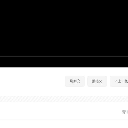
刷新
报错
上一集
无